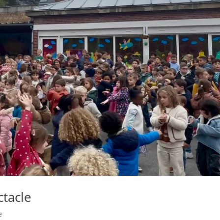
tacle
e