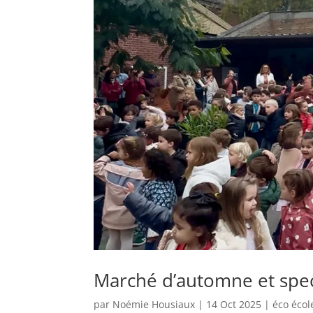
Marché d’automne et spec
par
Noémie Housiaux
|
14 Oct 2025
|
éco écol